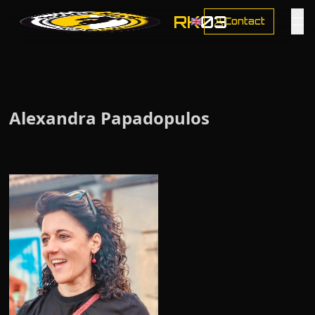
RK
03
🇬🇧
Contact
Tog
Alexandra Papadopulos